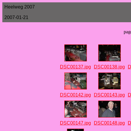
Heelweg 2007
2007-01-21
pag
DSC00137.jpg
DSC00138.jpg
D
DSC00142.jpg
DSC00143.jpg
D
DSC00147.jpg
DSC00148.jpg
D